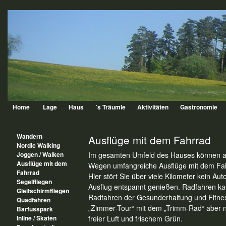
Home
Lage
Haus
´s Träumle
Aktivitäten
Gastronomie
Wandern
Ausflüge mit dem Fahrrad
Nordic Walking
Joggen / Walken
Im gesamten Umfeld des Hauses können au
Ausflüge mit dem
Wegen umfangreiche Ausflüge mit dem F
Fahrrad
Hier stört Sie über viele Kilometer kein Au
Segelfliegen
Ausflug entspannt genießen. Radfahren kan
Gleitschirmfliegen
Radfahren der Gesunderhaltung und Fitness 
Quadfahren
„Zimmer-Tour“ mit dem „Trimm-Rad“ aber no
Barfusspark
Inline / Skaten
freier Luft und frischem Grün.