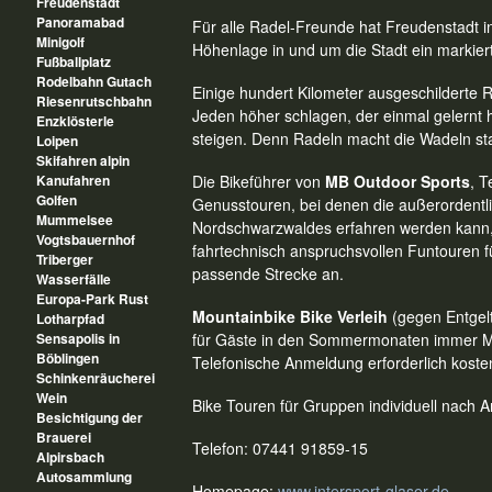
Freudenstadt
Panoramabad
Für alle Radel-Freunde hat Freudenstadt i
Minigolf
Höhenlage in und um die Stadt ein markie
Fußballplatz
Rodelbahn Gutach
Einige hundert Kilometer ausgeschilderte
Riesenrutschbahn
Jeden höher schlagen, der einmal gelernt h
Enzklösterle
steigen. Denn Radeln macht die Wadeln st
Loipen
Skifahren alpin
Kanufahren
Die Bikeführer von
MB Outdoor Sports
, T
Golfen
Genusstouren, bei denen die außerordentl
Mummelsee
Nordschwarzwaldes erfahren werden kann, b
Vogtsbauernhof
fahrtechnisch anspruchsvollen Funtouren f
Triberger
passende Strecke an.
Wasserfälle
Europa-Park Rust
Mountainbike Bike Verleih
(gegen Entgel
Lotharpfad
Sensapolis in
für Gäste in den Sommermonaten immer Mi
Böblingen
Telefonische Anmeldung erforderlich koste
Schinkenräucherei
Wein
Bike Touren für Gruppen individuell nach A
Besichtigung der
Brauerei
Telefon: 07441 91859-15
Alpirsbach
Autosammlung
Homepage:
www.intersport-glaser.de